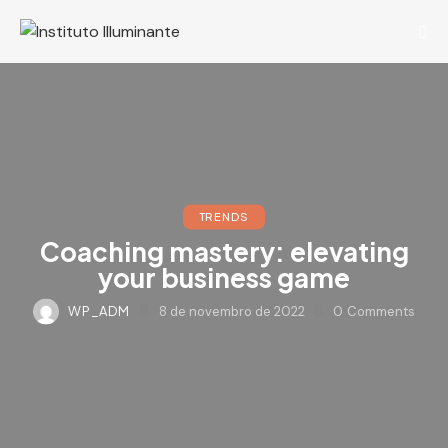
TRENDS
Coaching mastery: elevating
your business game
WP_ADM
8 de novembro de 2022
0
Comments