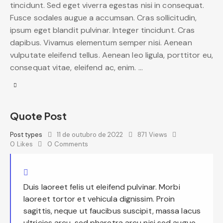
tincidunt. Sed eget viverra egestas nisi in consequat.
Fusce sodales augue a accumsan. Cras sollicitudin,
ipsum eget blandit pulvinar. Integer tincidunt. Cras
dapibus. Vivamus elementum semper nisi. Aenean
vulputate eleifend tellus. Aenean leo ligula, porttitor eu,
consequat vitae, eleifend ac, enim. …
Quote Post
Post types
11 de outubro de 2022
871
Views
0
Likes
0
Comments
Duis laoreet felis ut eleifend pulvinar. Morbi
laoreet tortor et vehicula dignissim. Proin
sagittis, neque ut faucibus suscipit, massa lacus
ultricies arcu, sed pharetra arcu nisi sed augue.