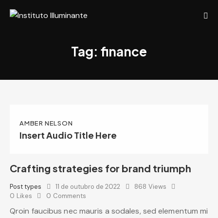
Tag: finance
AMBER NELSON
Insert Audio Title Here
Crafting strategies for brand triumph
Post types
11 de outubro de 2022
868
Views
0
Likes
0
Comments
Qroin faucibus nec mauris a sodales, sed elementum mi