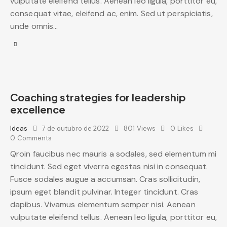
vulputate eleifend tellus. Aenean leo ligula, porttitor eu,
consequat vitae, eleifend ac, enim. Sed ut perspiciatis,
unde omnis…
Coaching strategies for leadership
excellence
Ideas
7 de outubro de 2022
801
Views
0
Likes
0
Comments
Qroin faucibus nec mauris a sodales, sed elementum mi
tincidunt. Sed eget viverra egestas nisi in consequat.
Fusce sodales augue a accumsan. Cras sollicitudin,
ipsum eget blandit pulvinar. Integer tincidunt. Cras
dapibus. Vivamus elementum semper nisi. Aenean
vulputate eleifend tellus. Aenean leo ligula, porttitor eu,